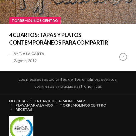
TORREMOLINOS CENTRO
4 CUARTOS: TAPAS Y PLATOS
CONTEMPORÁNEOS PARA COMPARTIR
BY
T. A LA CARTA
Cont
2 agosto, 2019
Read
Los mejores restaurantes de Torremolinos, eventos,
congresos y noticias gastronómicas
NOTICIAS
LA CARIHUELA-MONTEMAR
PLAYAMAR-ALAMOS
TORREMOLINOS CENTRO
RECETAS