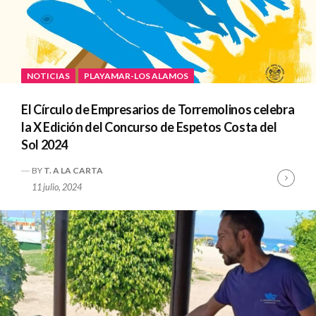
NOTICIAS
PLAYAMAR-LOS ALAMOS
El Círculo de Empresarios de Torremolinos celebra
la X Edición del Concurso de Espetos Costa del
Sol 2024
BY
T. A LA CARTA
Cont
11 julio, 2024
Read