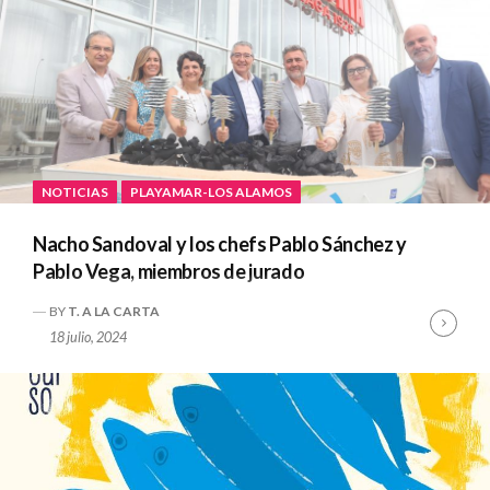
NOTICIAS
PLAYAMAR-LOS ALAMOS
Nacho Sandoval y los chefs Pablo Sánchez y
Pablo Vega, miembros de jurado
BY
T. A LA CARTA
Cont
18 julio, 2024
Read