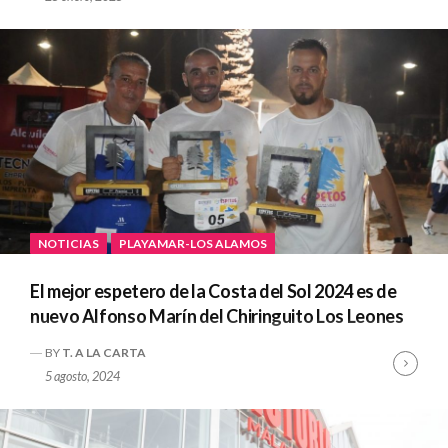
NOTICIAS
PLAYAMAR-LOS ALAMOS
El mejor espetero de la Costa del Sol 2024 es de
nuevo Alfonso Marín del Chiringuito Los Leones
BY
T. A LA CARTA
Cont
5 agosto, 2024
Read