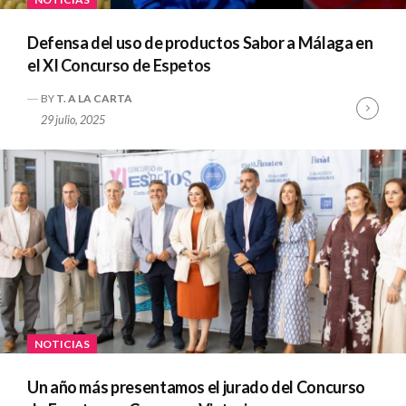
Defensa del uso de productos Sabor a Málaga en
el XI Concurso de Espetos
BY
T. A LA CARTA
Cont
29 julio, 2025
Read
NOTICIAS
Un año más presentamos el jurado del Concurso