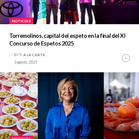
NOTICIAS
Torremolinos, capital del espeto en la final del XI
Concurso de Espetos 2025
BY
T. A LA CARTA
Cont
3 agosto, 2025
Read
NOTICIAS