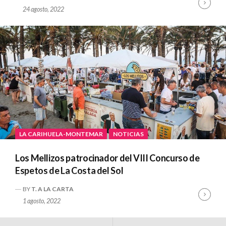
Cont
24 agosto, 2022
Read
LA CARIHUELA-MONTEMAR
NOTICIAS
Los Mellizos patrocinador del VIII Concurso de
Espetos de La Costa del Sol
BY
T. A LA CARTA
Cont
1 agosto, 2022
Read