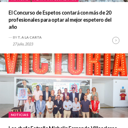
El Concurso de Espetos contará con más de 20
profesionales para optar al mejor espetero del
año
BY
T. A LA CARTA
Cont
27 julio, 2023
Read
NOTICIAS