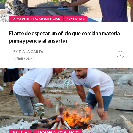
LA CARIHUELA-MONTEMAR
NOTICIAS
El arte de espetar, un oficio que combina materia
prima y pericia al ensartar
BY
T. A LA CARTA
Cont
28 julio, 2023
Read
NOTICIAS
PLAYAMAR-LOS ALAMOS