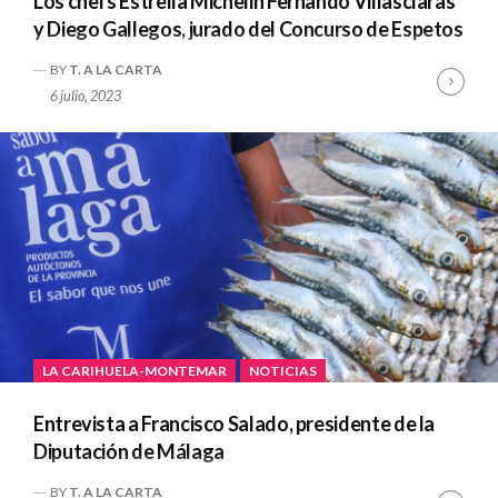
Los chefs Estrella Michelin Fernando Villasclaras
y Diego Gallegos, jurado del Concurso de Espetos
BY
T. A LA CARTA
Cont
6 julio, 2023
Read
LA CARIHUELA-MONTEMAR
NOTICIAS
Entrevista a Francisco Salado, presidente de la
Diputación de Málaga
BY
T. A LA CARTA