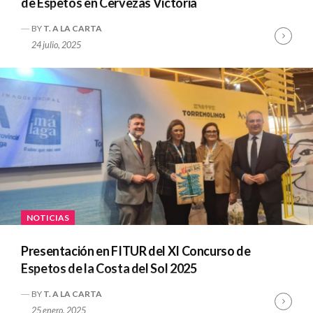
de Espetos en Cervezas Victoria
BY
T. A LA CARTA
Cont
24 julio, 2025
Read
NOTICIAS
Presentación en FITUR del XI Concurso de
Espetos de la Costa del Sol 2025
BY
T. A LA CARTA
Cont
25 enero, 2025
Read