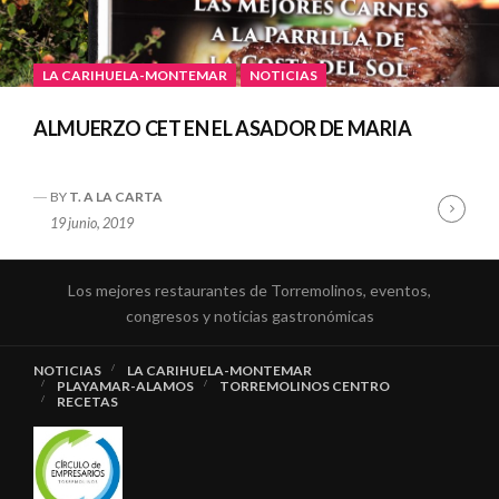
LA CARIHUELA-MONTEMAR
NOTICIAS
ALMUERZO CET EN EL ASADOR DE MARIA
BY
T. A LA CARTA
Cont
19 junio, 2019
Read
Los mejores restaurantes de Torremolinos, eventos,
congresos y noticias gastronómicas
NOTICIAS
LA CARIHUELA-MONTEMAR
PLAYAMAR-ALAMOS
TORREMOLINOS CENTRO
RECETAS