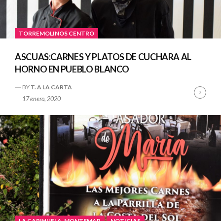
TORREMOLINOS CENTRO
ASCUAS:CARNES Y PLATOS DE CUCHARA AL
HORNO EN PUEBLO BLANCO
BY
T. A LA CARTA
Cont
17 enero, 2020
Read
LA CARIHUELA-MONTEMAR
NOTICIAS