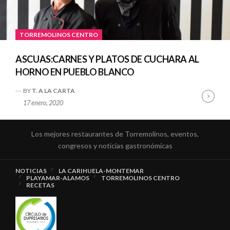
TORREMOLINOS CENTRO
ASCUAS:CARNES Y PLATOS DE CUCHARA AL
HORNO EN PUEBLO BLANCO
BY
T. A LA CARTA
Cont
17 enero, 2020
Read
Los mejores restaurantes de Torremolinos, eventos,
congresos y noticias gastronómicas
NOTICIAS
LA CARIHUELA-MONTEMAR
PLAYAMAR-ALAMOS
TORREMOLINOS CENTRO
RECETAS