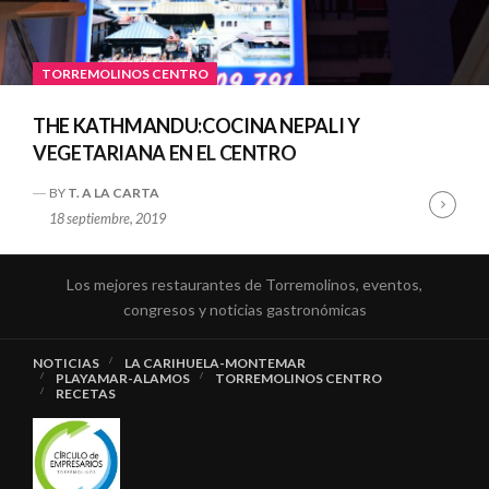
TORREMOLINOS CENTRO
THE KATHMANDU:COCINA NEPALI Y
VEGETARIANA EN EL CENTRO
BY
T. A LA CARTA
Cont
18 septiembre, 2019
Read
Los mejores restaurantes de Torremolinos, eventos,
congresos y noticias gastronómicas
NOTICIAS
LA CARIHUELA-MONTEMAR
PLAYAMAR-ALAMOS
TORREMOLINOS CENTRO
RECETAS