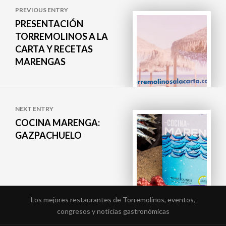
PREVIOUS ENTRY
de
PRESENTACIÓN
TORREMOLINOS A LA
entradas
CARTA Y RECETAS
MARENGAS
NEXT ENTRY
COCINA MARENGA:
GAZPACHUELO
Los mejores restaurantes de Torremolinos, eventos,
congresos y noticias gastronómicas