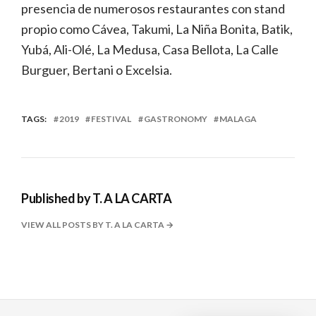
presencia de numerosos restaurantes con stand
propio como Cávea, Takumi, La Niña Bonita, Batik,
Yubá, Ali-Olé, La Medusa, Casa Bellota, La Calle
Burguer, Bertani o Excelsia.
TAGS:
2019
FESTIVAL
GASTRONOMY
MALAGA
Published by
T. A LA CARTA
VIEW ALL POSTS BY T. A LA CARTA
Navegación