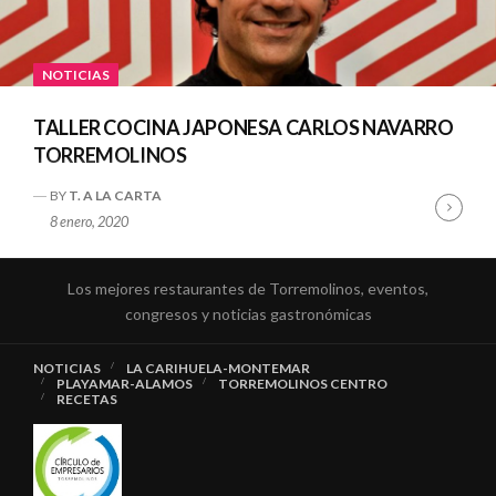
NOTICIAS
TALLER COCINA JAPONESA CARLOS NAVARRO
TORREMOLINOS
BY
T. A LA CARTA
Cont
8 enero, 2020
Read
Los mejores restaurantes de Torremolinos, eventos,
congresos y noticias gastronómicas
NOTICIAS
LA CARIHUELA-MONTEMAR
PLAYAMAR-ALAMOS
TORREMOLINOS CENTRO
RECETAS