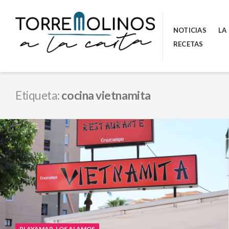
Skip
to
NOTICIAS
LA
content
RECETAS
Etiqueta:
cocina vietnamita
PLAYAMAR-LOS ALAMOS