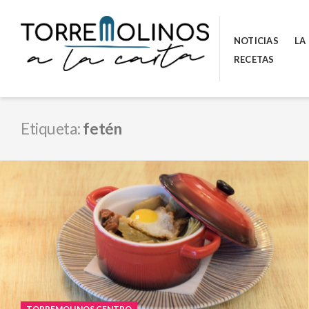
Skip
to
NOTICIAS
LA
content
RECETAS
Etiqueta:
fetén
TORREMOLINOS CENTRO