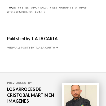
TAGS:
FETÉN
PORTADA
RESTAURANTE
TAPAS
TORREMOLINOS
ZABIR
Published by
T. A LA CARTA
VIEW ALL POSTS BY T. A LA CARTA
Navegación
PREVIOUS ENTRY
de
LOS ARROCES DE
CRISTOBAL MARTÍN EN
entradas
IMÁGENES