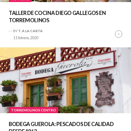
TALLER DE COCINA DIEGO GALLEGOS EN
TORREMOLINOS
BY
T. A LA CARTA
Cont
11 febrero, 2020
Read
TORREMOLINOS CENTRO
BODEGA GUEROLA: PESCADOS DE CALIDAD