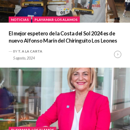
NOTICIAS
PLAYAMAR-LOS ALAMOS
El mejor espetero de la Costa del Sol 2024 es de
nuevo Alfonso Marín del Chiringuito Los Leones
BY
T. A LA CARTA
Cont
5 agosto, 2024
Read
PLAYAMAR-LOS ALAMOS