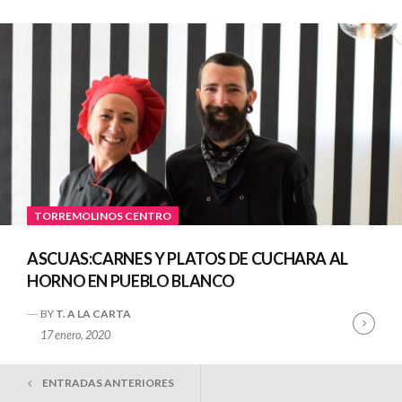
TORREMOLINOS CENTRO
ASCUAS:CARNES Y PLATOS DE CUCHARA AL
HORNO EN PUEBLO BLANCO
BY
T. A LA CARTA
Cont
17 enero, 2020
Read
NAVEGACIÓN
ENTRADAS ANTERIORES