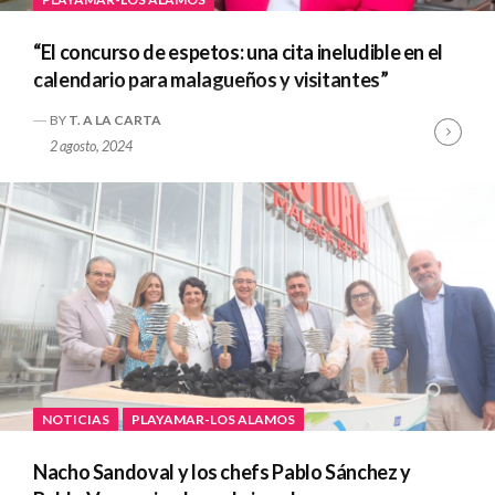
“El concurso de espetos: una cita ineludible en el
calendario para malagueños y visitantes”
BY
T. A LA CARTA
Cont
2 agosto, 2024
Read
NOTICIAS
PLAYAMAR-LOS ALAMOS
Nacho Sandoval y los chefs Pablo Sánchez y