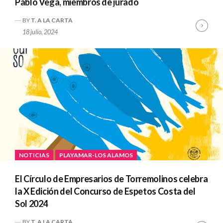
Pablo Vega, miembros de jurado
BY
T. A LA CARTA
Cont
18 julio, 2024
Read
NOTICIAS
PLAYAMAR-LOS ALAMOS
El Círculo de Empresarios de Torremolinos celebra
la X Edición del Concurso de Espetos Costa del
Sol 2024
BY
T. A LA CARTA