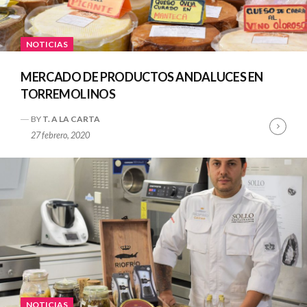
NOTICIAS
MERCADO DE PRODUCTOS ANDALUCES EN
TORREMOLINOS
BY
T. A LA CARTA
Cont
27 febrero, 2020
Read
NOTICIAS