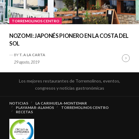
TORREMOLINOS CENTRO
NOZOMI: JAPONÉS PIONERO EN LA COSTA DEL
SOL
BY
T. A LA CARTA
Cont
29 agosto, 2019
Read
Los mejores restaurantes de Torremolinos, eventos,
congresos y noticias gastronómicas
NOTICIAS
LA CARIHUELA-MONTEMAR
PLAYAMAR-ALAMOS
TORREMOLINOS CENTRO
RECETAS