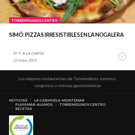
TORREMOLINOS CENTRO
SIMÓ: PIZZAS IRRESISTIBLES EN LA NOGALERA
BY
T. A LA CARTA
Cont
25 mayo, 2019
Read
Los mejores restaurantes de Torremolinos, eventos,
congresos y noticias gastronómicas
NOTICIAS
LA CARIHUELA-MONTEMAR
PLAYAMAR-ALAMOS
TORREMOLINOS CENTRO
RECETAS