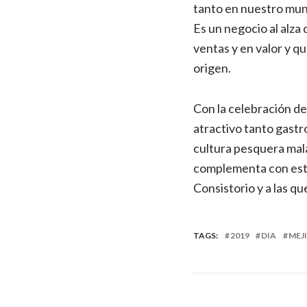
tanto en nuestro mun
Es un negocio al alza
ventas y en valor y 
origen.
Con la celebración de
atractivo tanto gastr
cultura pesquera mala
complementa con esta 
Consistorio y a las q
TAGS:
2019
DIA
MEJ