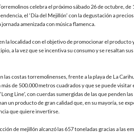
orremolinos celebra el próximo sábado 26 de octubre, de 
pendencia, el ‘Día del Mejillón’ con la degustación a precio
a jornada amenizada con música flamenca.
en la localidad con el objetivo de promocionar el producto 
ipio, a la vez que se incentiva su consumo y se resaltan su
 en las costas torremolinenses, frente a la playa de La Carih
a más de 500.000 metros cuadrados y que se puede visitar 
 ‘Long Line’, con cuerdas sumergidas de las que penden las 
an un producto de gran calidad que, en su mayoría, se exp
cia que quiere invertirse.
cción de mejillón alcanzó las 657 toneladas gracias a las e