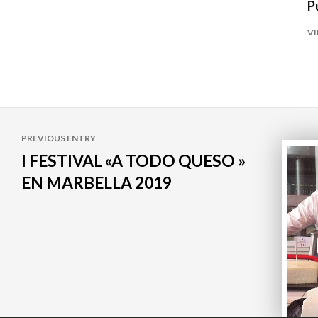
P
VI
Navegación
PREVIOUS ENTRY
de
I FESTIVAL «A TODO QUESO »
EN MARBELLA 2019
entradas